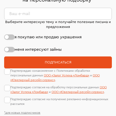
на персональную подборку
*
дней на возврат. Детальные условия возврата
сертификаты МГУ и других геммологических
комиссионных украшений и часов смотрите на
лабораторий
странице
«Возврат украшений»
.
Ваш e-mail
Выберите интересную тему и получайте полезные письма и
предложения
я покупаю или продаю украшения
меня интересуют займы
ПОДПИСАТЬСЯ
Подтверждаю ознакомление с Политиками обработки
персональных данных
ООО «Залог Успеха «Ломбард»
и
ООО
«Ювелирный ресейл-сервиc»
.
Подтверждаю согласия на обработку персональных данных
ООО
«Залог Успеха «Ломбард»
и
ООО «Ювелирный ресейл-сервиc»
.
Подтверждаю согласие на получение рекламно-информационных
рассылок
*для новых подписчиков