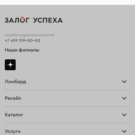
служба поддержки клиентов:
+7 499 519-00-00
Наши филиалы
Ломбард
Взять займ
Ресейл
Прайс-лист
Главная
Каталог
Тарифы
Продать
Все изделия
Скупка
Услуги
Купить