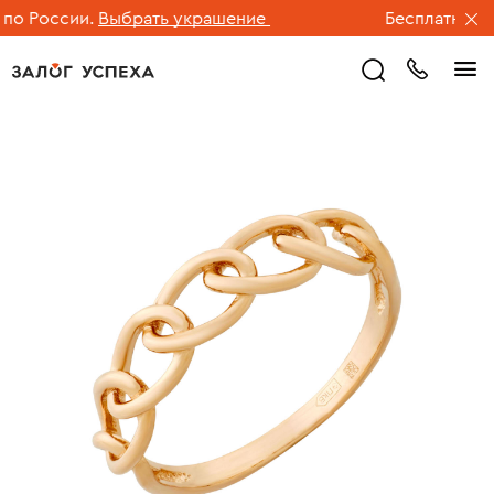
о России.
Выбрать украшение
Бесплатная дос