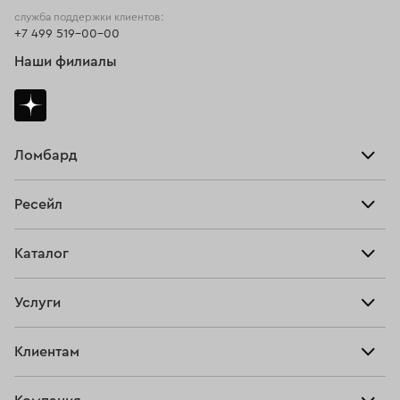
служба поддержки клиентов:
+7 499 519-00-00
Наши филиалы
Ломбард
Взять займ
Ресейл
Прайс-лист
Главная
Каталог
Тарифы
Продать
Все изделия
Скупка
Услуги
Купить
Кольца
Ювелирная мастерская
Взять займ
Клиентам
Серьги
Прочие услуги
Оплатить проценты
Браслеты