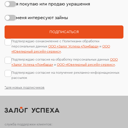
я покупаю или продаю украшения
меня интересуют займы
ПОДПИСАТЬСЯ
Подтверждаю ознакомление с Политиками обработки
персональных данных
ООО «Залог Успеха «Ломбард»
и
ООО
«Ювелирный ресейл-сервиc»
.
Подтверждаю согласия на обработку персональных данных
ООО
«Залог Успеха «Ломбард»
и
ООО «Ювелирный ресейл-сервиc»
.
Подтверждаю согласие на получение рекламно-информационных
рассылок
*для новых подписчиков
служба поддержки клиентов: