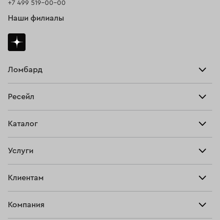
+7 499 519-00-00
Наши филиалы
Ломбард
Взять займ
Ресейл
Прайс-лист
Главная
Каталог
Тарифы
Продать
Все изделия
Скупка
Услуги
Купить
Кольца
Ювелирная мастерская
Взять займ
Клиентам
Серьги
Прочие услуги
Оплатить проценты
Браслеты
Компания
О нас
Доставка и оплата
Цепи