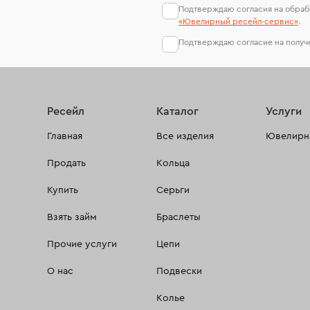
Подтверждаю согласия на обраб
«Ювелирный ресейл-сервиc»
.
Подтверждаю согласие на полу
Ресейл
Каталог
Услуги
Главная
Все изделия
Ювелирна
Продать
Кольца
Купить
Серьги
Взять займ
Браслеты
Прочие услуги
Цепи
О нас
Подвески
Колье