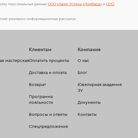
отку персональных данных
ООО «Залог Успеха «Ломбард»
и
ООО
чение рекламно-информационных рассылок
Клиентам
Компания
я мастерская
Оплатить проценты
О нас
Доставка и оплата
Блог
Возврат
Ювелирная академия
ЗУ
Программа
лояльности
Документы
Вопросы и ответы
Контакты
Спецпредложения