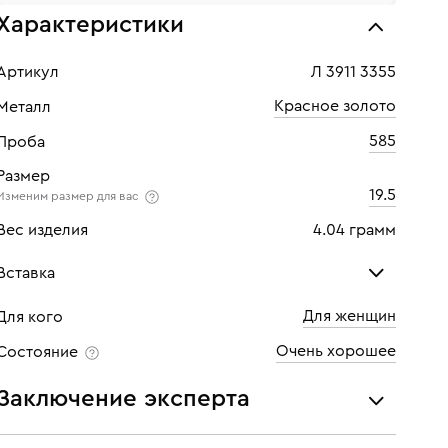
Характеристики
Артикул
Л 3911 3355
Красное золото
Металл
585
Проба
Размер
19.5
Изменим размер для вас
Вес изделия
4.04 грамм
Вставка
Для женщин
Для кого
Цитрин
Раух
Очень хорошее
Состояние
Количество
9 шт
Кол
Заключение эксперта
Каратность
0,36
Кара
Все украшения проходят экспертизу подлинности и