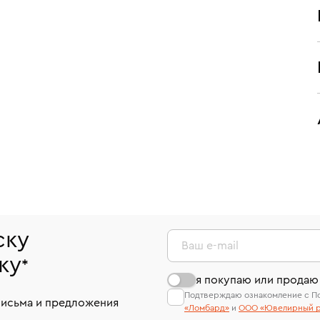
ску
Ваш e-mail
ку
*
я покупаю или продаю
Подтверждаю ознакомление с П
письма и предложения
«Ломбард»
и
ООО «Ювелирный р