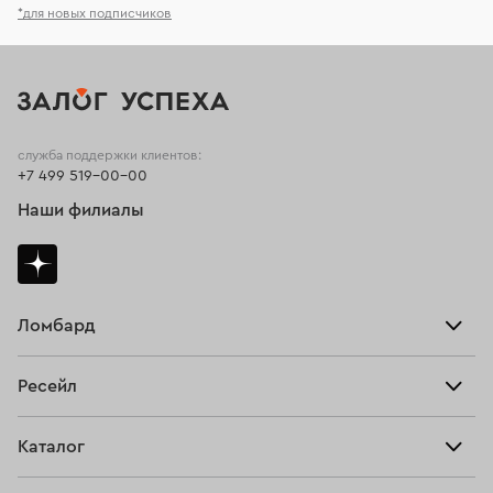
*для новых подписчиков
служба поддержки клиентов:
+7 499 519-00-00
Наши филиалы
Ломбард
Взять займ
Ресейл
Прайс-лист
Главная
Каталог
Тарифы
Продать
Все изделия