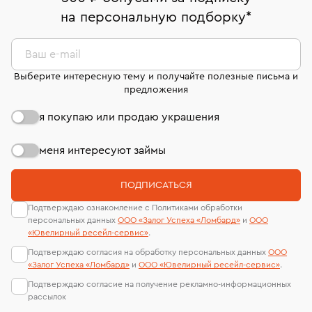
право передумать, если изделие вам не подошло. 7
На особо ценные изделия получены
на персональную подборку
*
дней на возврат. Детальные условия возврата
сертификаты МГУ и других геммологических
комиссионных украшений и часов смотрите на
лабораторий
странице
«Возврат украшений»
.
Ваш e-mail
Выберите интересную тему и получайте полезные письма и
предложения
я покупаю или продаю украшения
меня интересуют займы
ПОДПИСАТЬСЯ
Подтверждаю ознакомление с Политиками обработки
персональных данных
ООО «Залог Успеха «Ломбард»
и
ООО
«Ювелирный ресейл-сервиc»
.
Подтверждаю согласия на обработку персональных данных
ООО
«Залог Успеха «Ломбард»
и
ООО «Ювелирный ресейл-сервиc»
.
Подтверждаю согласие на получение рекламно-информационных
рассылок