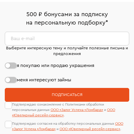
право передумать, если изделие вам не подошло. 7
палаты РФ и уникальный идентификационный
16/179
В кредит от Т-Банка (до 50 000 руб., на 3–6 мес.)
дней на возврат. Детальные условия возврата
номер (УИН)
500 ₽ бонусами за подписку
Срок бронирования украшения при самовывозе из
комиссионных украшений и часов смотрите на
На особо ценные изделия получены
на персональную подборку
*
филиала - 1 день, не считая день бронирования.
странице
«Возврат украшений»
.
сертификаты МГУ и других геммологических
лабораторий
Ваш e-mail
Выберите интересную тему и получайте полезные письма и
предложения
я покупаю или продаю украшения
меня интересуют займы
ПОДПИСАТЬСЯ
Подтверждаю ознакомление с Политиками обработки
персональных данных
ООО «Залог Успеха «Ломбард»
и
ООО
«Ювелирный ресейл-сервиc»
.
Подтверждаю согласия на обработку персональных данных
ООО
«Залог Успеха «Ломбард»
и
ООО «Ювелирный ресейл-сервиc»
.