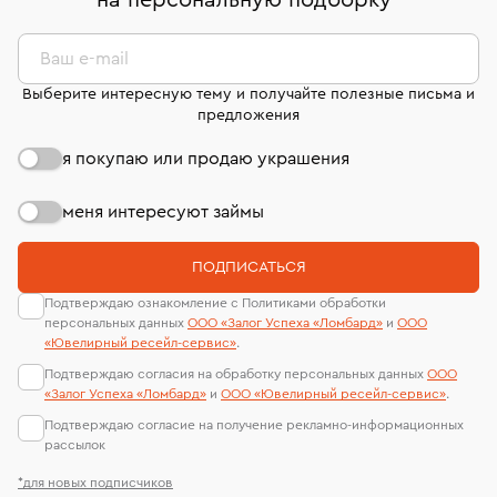
на персональную подборку
*
дней на возврат. Детальные условия возврата
сертификаты МГУ и других геммологических
комиссионных украшений и часов смотрите на
лабораторий
странице
«Возврат украшений»
.
Ваш e-mail
Выберите интересную тему и получайте полезные письма и
предложения
я покупаю или продаю украшения
меня интересуют займы
ПОДПИСАТЬСЯ
Подтверждаю ознакомление с Политиками обработки
персональных данных
ООО «Залог Успеха «Ломбард»
и
ООО
«Ювелирный ресейл-сервиc»
.
Подтверждаю согласия на обработку персональных данных
ООО
«Залог Успеха «Ломбард»
и
ООО «Ювелирный ресейл-сервиc»
.
Подтверждаю согласие на получение рекламно-информационных
рассылок
*для новых подписчиков