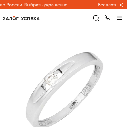
 России.
Выбрать украшение
Бесплатная дос