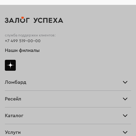
служба поддержки клиентов:
+7 499 519-00-00
Наши филиалы
Ломбард
Взять займ
Ресейл
Прайс-лист
Главная
Каталог
Тарифы
Продать
Все изделия
Скупка
Услуги
Купить