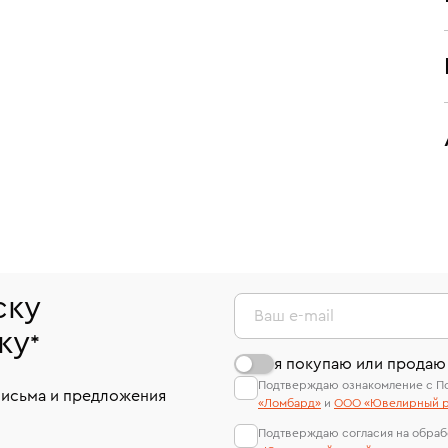
ску
Ваш e-mail
ку
*
я покупаю или продаю
Подтверждаю ознакомление с П
письма и предложения
«Ломбард»
и
ООО «Ювелирный р
Подтверждаю согласия на обраб