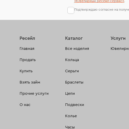
«Ювелирный ресейл-сервиc»
.
Подтверждаю согласие на полу
Ресейл
Каталог
Услуги
Главная
Все изделия
Ювелирна
Продать
Кольца
Купить
Серьги
Взять займ
Браслеты
Прочие услуги
Цепи
О нас
Подвески
Колье
Часы