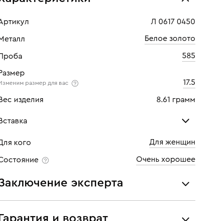
Артикул
Л 0617 0450
Белое золото
Металл
585
Проба
Размер
17.5
Изменим размер для вас
Вес изделия
8.61 грамм
Вставка
Для женщин
Для кого
Бриллиант
Бри
Очень хорошее
Состояние
Количество
1 шт
Кол
Заключение эксперта
Каратность
0,16
Кара
Все украшения проходят экспертизу подлинности и
Огранка
Круглая
Огр
соответствия характеристикам ювелирных изделий,
Гарантия и возврат