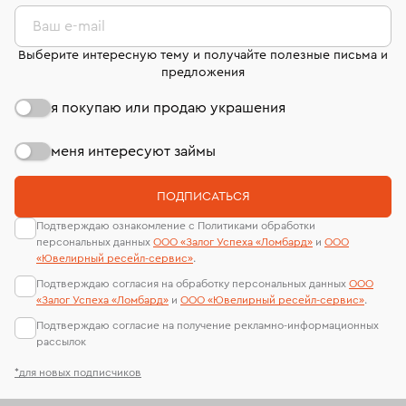
комиссионных украшений и часов смотрите на
лабораторий
странице
«Возврат украшений»
.
Ваш e-mail
Выберите интересную тему и получайте полезные письма и
предложения
я покупаю или продаю украшения
меня интересуют займы
ПОДПИСАТЬСЯ
Подтверждаю ознакомление с Политиками обработки
персональных данных
ООО «Залог Успеха «Ломбард»
и
ООО
«Ювелирный ресейл-сервиc»
.
Подтверждаю согласия на обработку персональных данных
ООО
«Залог Успеха «Ломбард»
и
ООО «Ювелирный ресейл-сервиc»
.
Подтверждаю согласие на получение рекламно-информационных
рассылок
*для новых подписчиков