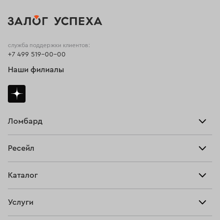
служба поддержки клиентов:
+7 499 519-00-00
Наши филиалы
Ломбард
Взять займ
Ресейл
Прайс-лист
Главная
Каталог
Тарифы
Продать
Все изделия
Скупка
Услуги
Купить
Кольца