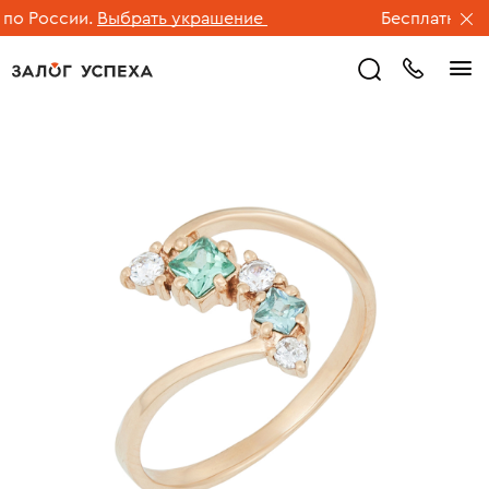
о России.
Выбрать украшение
Бесплатная дос