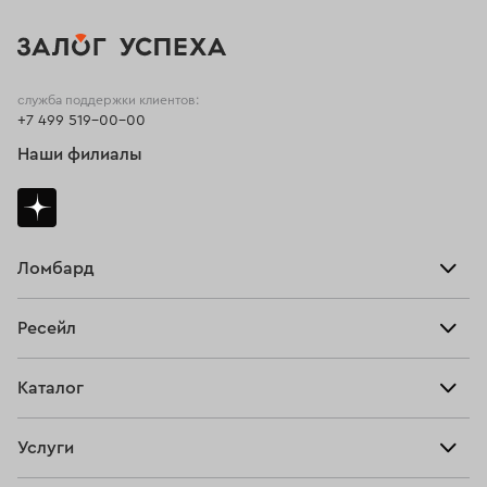
служба поддержки клиентов:
+7 499 519-00-00
Наши филиалы
Ломбард
Взять займ
Ресейл
Прайс-лист
Главная
Каталог
Тарифы
Продать
Все изделия
Скупка
Услуги
Купить
Кольца