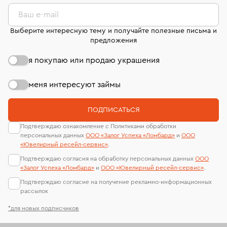
комиссионных украшений и часов смотрите на
лабораторий
странице
«Возврат украшений»
.
Ваш e-mail
Выберите интересную тему и получайте полезные письма и
предложения
я покупаю или продаю украшения
меня интересуют займы
ПОДПИСАТЬСЯ
Подтверждаю ознакомление с Политиками обработки
персональных данных
ООО «Залог Успеха «Ломбард»
и
ООО
«Ювелирный ресейл-сервиc»
.
Подтверждаю согласия на обработку персональных данных
ООО
«Залог Успеха «Ломбард»
и
ООО «Ювелирный ресейл-сервиc»
.
Подтверждаю согласие на получение рекламно-информационных
рассылок
*для новых подписчиков