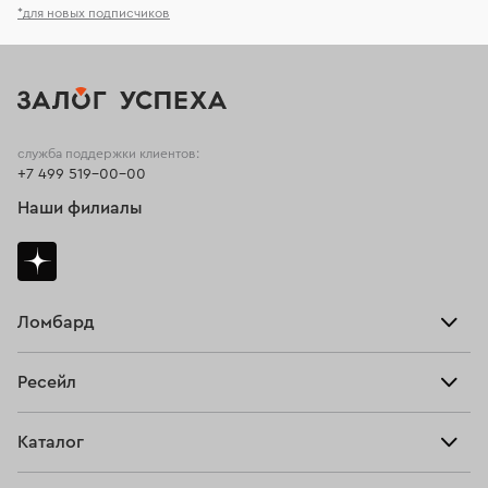
*для новых подписчиков
служба поддержки клиентов:
+7 499 519-00-00
Наши филиалы
Ломбард
Взять займ
Ресейл
Прайс-лист
Главная
Каталог
Тарифы
Продать
Все изделия