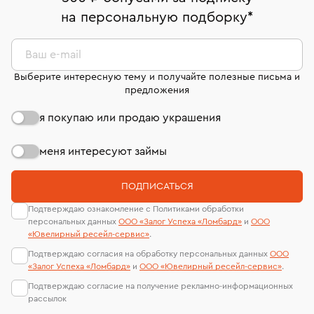
право передумать, если изделие вам не подошло. 7
На особо ценные изделия получены
на персональную подборку
*
дней на возврат. Детальные условия возврата
сертификаты МГУ и других геммологических
комиссионных украшений и часов смотрите на
лабораторий
странице
«Возврат украшений»
.
Ваш e-mail
Выберите интересную тему и получайте полезные письма и
предложения
я покупаю или продаю украшения
меня интересуют займы
ПОДПИСАТЬСЯ
Подтверждаю ознакомление с Политиками обработки
персональных данных
ООО «Залог Успеха «Ломбард»
и
ООО
«Ювелирный ресейл-сервиc»
.
Подтверждаю согласия на обработку персональных данных
ООО
«Залог Успеха «Ломбард»
и
ООО «Ювелирный ресейл-сервиc»
.
Подтверждаю согласие на получение рекламно-информационных
рассылок