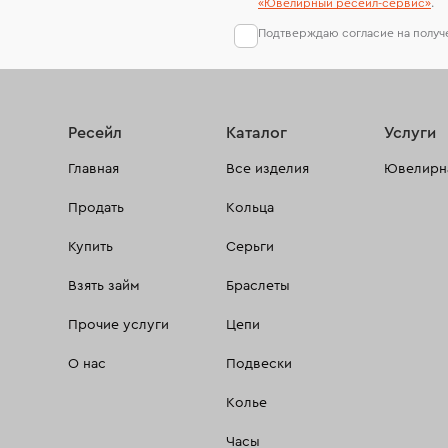
«Ювелирный ресейл-сервиc»
.
Подтверждаю согласие на полу
Ресейл
Каталог
Услуги
Главная
Все изделия
Ювелирна
Продать
Кольца
Купить
Серьги
Взять займ
Браслеты
Прочие услуги
Цепи
О нас
Подвески
Колье
Часы