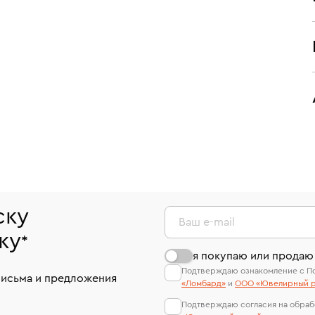
ску
Ваш e-mail
ку
*
я покупаю или продаю
Подтверждаю ознакомление с П
письма и предложения
«Ломбард»
и
ООО «Ювелирный р
Подтверждаю согласия на обраб