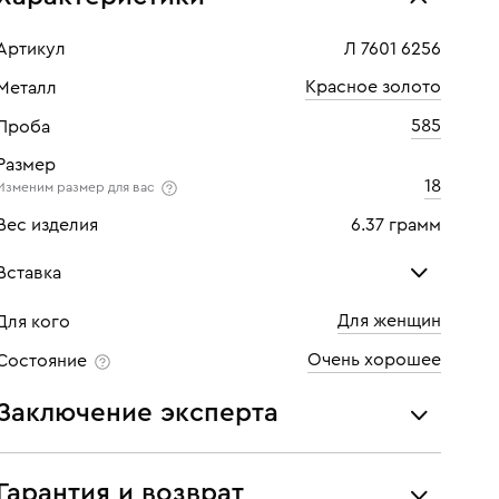
Артикул
Л 7601 6256
Красное золото
Металл
585
Проба
Размер
18
Изменим размер для вас
Вес изделия
6.37 грамм
Вставка
Для женщин
Для кого
Рубин
Бри
Очень хорошее
Состояние
Количество
13 шт
Кол
Заключение эксперта
Каратность
2,21
Кара
Все украшения проходят экспертизу подлинности и
Огранка
Овал
Огр
соответствия характеристикам ювелирных изделий,
Гарантия и возврат