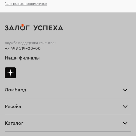
*для новых подписчиков
служба поддержки клиентов:
+7 499 519-00-00
Наши филиалы
Ломбард
Взять займ
Ресейл
Прайс-лист
Главная
Каталог
Тарифы
Продать
Все изделия