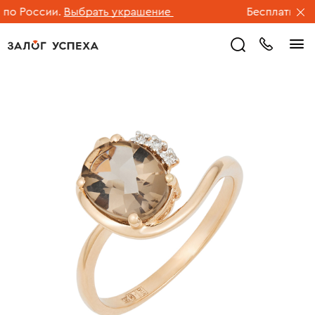
о России.
Выбрать украшение
Бесплатная дос