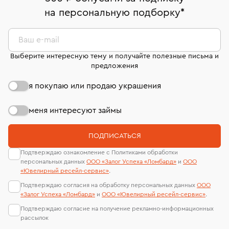
право передумать, если изделие вам не подошло. 7
На особо ценные изделия получены
на персональную подборку
*
дней на возврат. Детальные условия возврата
сертификаты МГУ и других геммологических
комиссионных украшений и часов смотрите на
лабораторий
странице
«Возврат украшений»
.
Ваш e-mail
Выберите интересную тему и получайте полезные письма и
предложения
я покупаю или продаю украшения
меня интересуют займы
ПОДПИСАТЬСЯ
Подтверждаю ознакомление с Политиками обработки
персональных данных
ООО «Залог Успеха «Ломбард»
и
ООО
«Ювелирный ресейл-сервиc»
.
Подтверждаю согласия на обработку персональных данных
ООО
«Залог Успеха «Ломбард»
и
ООО «Ювелирный ресейл-сервиc»
.
Подтверждаю согласие на получение рекламно-информационных
рассылок