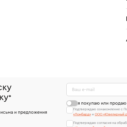
ску
Ваш e-mail
ку
*
я покупаю или продаю
Подтверждаю ознакомление с П
письма и предложения
«Ломбард»
и
ООО «Ювелирный р
Подтверждаю согласия на обраб