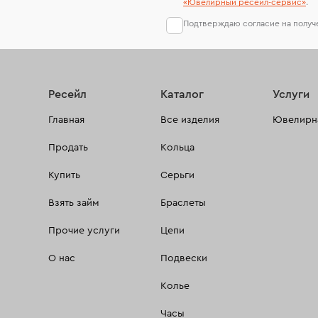
«Ювелирный ресейл-сервиc»
.
Подтверждаю согласие на полу
Ресейл
Каталог
Услуги
Главная
Все изделия
Ювелирна
Продать
Кольца
Купить
Серьги
Взять займ
Браслеты
Прочие услуги
Цепи
О нас
Подвески
Колье
Часы