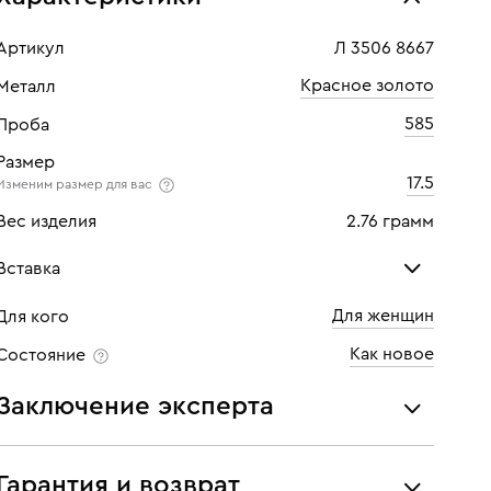
Артикул
Л 3506 8667
Красное золото
Металл
585
Проба
Размер
17.5
Изменим размер для вас
Вес изделия
2.76 грамм
Вставка
Для женщин
Для кого
Жемчуг культ.
Как новое
Состояние
Количество
1 шт
Заключение эксперта
Все украшения проходят экспертизу подлинности и
соответствия характеристикам ювелирных изделий,
Гарантия и возврат