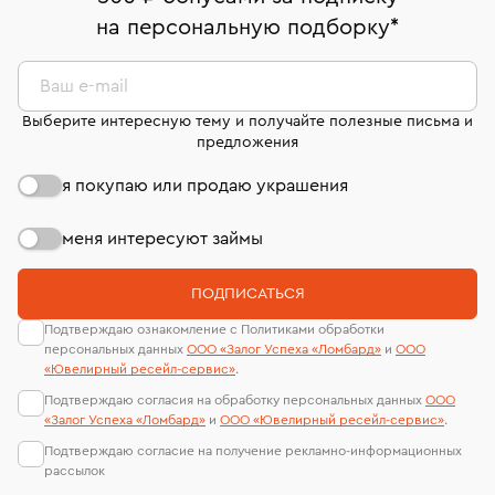
право передумать, если изделие вам не подошло. 7
На особо ценные изделия получены
на персональную подборку
*
дней на возврат. Детальные условия возврата
сертификаты МГУ и других геммологических
комиссионных украшений и часов смотрите на
лабораторий
странице
«Возврат украшений»
.
Ваш e-mail
Выберите интересную тему и получайте полезные письма и
предложения
я покупаю или продаю украшения
меня интересуют займы
ПОДПИСАТЬСЯ
Подтверждаю ознакомление с Политиками обработки
персональных данных
ООО «Залог Успеха «Ломбард»
и
ООО
«Ювелирный ресейл-сервиc»
.
Подтверждаю согласия на обработку персональных данных
ООО
«Залог Успеха «Ломбард»
и
ООО «Ювелирный ресейл-сервиc»
.
Подтверждаю согласие на получение рекламно-информационных
рассылок