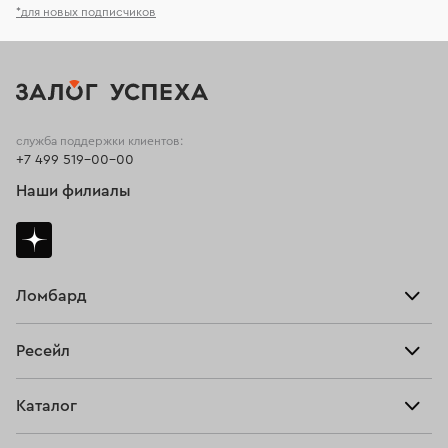
*для новых подписчиков
служба поддержки клиентов:
+7 499 519-00-00
Наши филиалы
Ломбард
Взять займ
Ресейл
Прайс-лист
Главная
Каталог
Тарифы
Продать
Все изделия