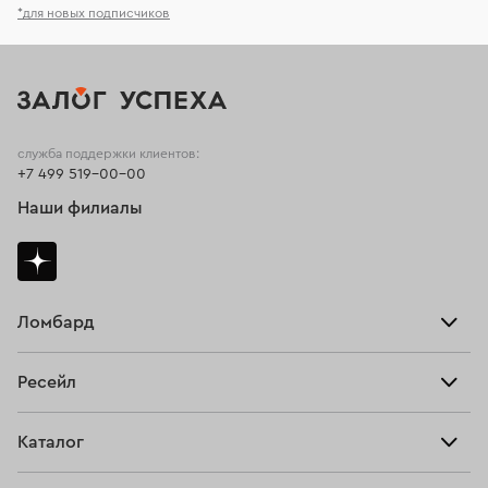
*для новых подписчиков
служба поддержки клиентов:
+7 499 519-00-00
Наши филиалы
Ломбард
Взять займ
Ресейл
Прайс-лист
Главная
Каталог
Тарифы
Продать
Все изделия