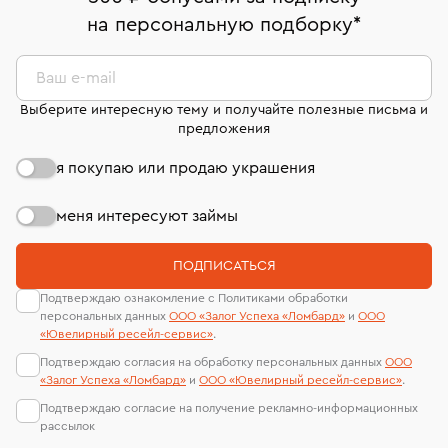
право передумать, если изделие вам не подошло. 7
На особо ценные изделия получены
на персональную подборку
*
дней на возврат. Детальные условия возврата
сертификаты МГУ и других геммологических
комиссионных украшений и часов смотрите на
лабораторий
странице
«Возврат украшений»
.
Ваш e-mail
Выберите интересную тему и получайте полезные письма и
предложения
я покупаю или продаю украшения
меня интересуют займы
ПОДПИСАТЬСЯ
Подтверждаю ознакомление с Политиками обработки
персональных данных
ООО «Залог Успеха «Ломбард»
и
ООО
«Ювелирный ресейл-сервиc»
.
Подтверждаю согласия на обработку персональных данных
ООО
«Залог Успеха «Ломбард»
и
ООО «Ювелирный ресейл-сервиc»
.
Подтверждаю согласие на получение рекламно-информационных
рассылок