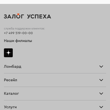
служба поддержки клиентов:
+7 499 519-00-00
Наши филиалы
Ломбард
Взять займ
Ресейл
Прайс-лист
Главная
Каталог
Тарифы
Продать
Все изделия
Скупка
Услуги
Купить