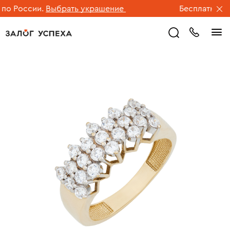
о России.
Выбрать украшение
Бесплатная дос