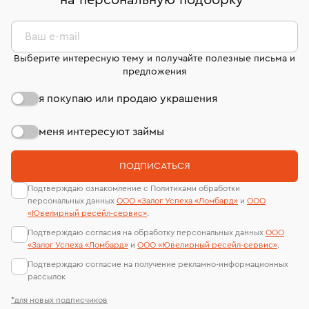
на персональную подборку
*
дней на возврат. Детальные условия возврата
сертификаты МГУ и других геммологических
комиссионных украшений и часов смотрите на
лабораторий
странице
«Возврат украшений»
.
Ваш e-mail
Выберите интересную тему и получайте полезные письма и
предложения
я покупаю или продаю украшения
меня интересуют займы
ПОДПИСАТЬСЯ
Подтверждаю ознакомление с Политиками обработки
персональных данных
ООО «Залог Успеха «Ломбард»
и
ООО
«Ювелирный ресейл-сервиc»
.
Подтверждаю согласия на обработку персональных данных
ООО
«Залог Успеха «Ломбард»
и
ООО «Ювелирный ресейл-сервиc»
.
Подтверждаю согласие на получение рекламно-информационных
рассылок
*для новых подписчиков