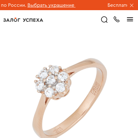
о России.
Выбрать украшение
Бесплатная дос