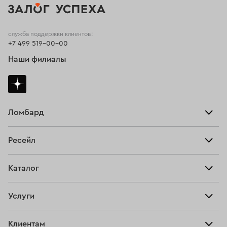
служба поддержки клиентов:
+7 499 519-00-00
Наши филиалы
Ломбард
Взять займ
Ресейл
Прайс-лист
Главная
Каталог
Тарифы
Продать
Все изделия
Скупка
Услуги
Купить
Кольца
Ювелирная мастерская
Взять займ
Клиентам
Серьги