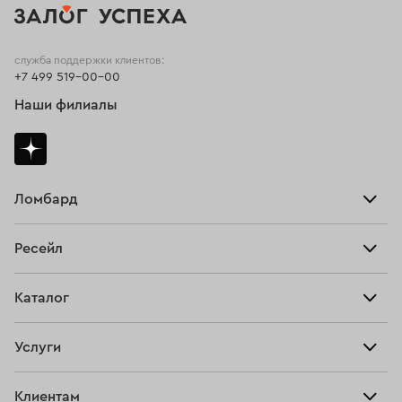
служба поддержки клиентов:
+7 499 519-00-00
Наши филиалы
Ломбард
Взять займ
Ресейл
Прайс-лист
Главная
Каталог
Тарифы
Продать
Все изделия
Скупка
Услуги
Купить
Кольца
Ювелирная мастерская
Взять займ
Клиентам
Серьги