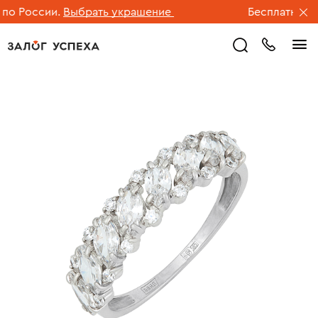
о России.
Выбрать украшение
Бесплатная дос