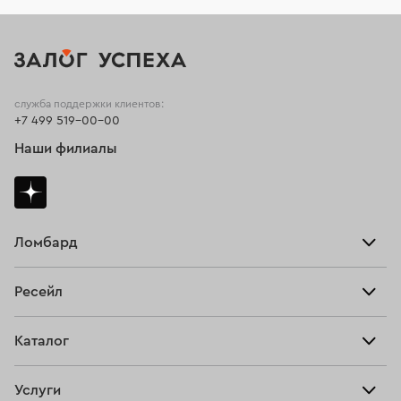
служба поддержки клиентов:
+7 499 519-00-00
Наши филиалы
Ломбард
Взять займ
Ресейл
Прайс-лист
Главная
Каталог
Тарифы
Продать
Все изделия
Скупка
Услуги
Купить