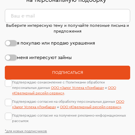
на персональную подборку
*
дней на возврат. Детальные условия возврата
сертификаты МГУ и других геммологических
комиссионных украшений и часов смотрите на
лабораторий
странице
«Возврат украшений»
.
Ваш e-mail
Выберите интересную тему и получайте полезные письма и
предложения
я покупаю или продаю украшения
меня интересуют займы
ПОДПИСАТЬСЯ
Подтверждаю ознакомление с Политиками обработки
персональных данных
ООО «Залог Успеха «Ломбард»
и
ООО
«Ювелирный ресейл-сервиc»
.
Подтверждаю согласия на обработку персональных данных
ООО
«Залог Успеха «Ломбард»
и
ООО «Ювелирный ресейл-сервиc»
.
Подтверждаю согласие на получение рекламно-информационных
рассылок
*для новых подписчиков