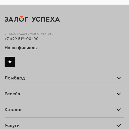
служба поддержки клиентов:
+7 499 519-00-00
Наши филиалы
Ломбард
Взять займ
Ресейл
Прайс-лист
Главная
Каталог
Тарифы
Продать
Все изделия
Скупка
Услуги
Купить