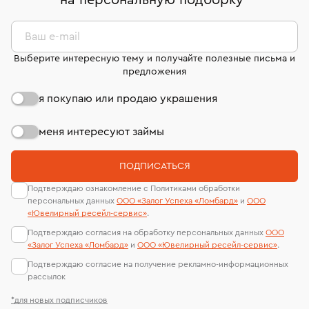
на персональную подборку
*
дней на возврат. Детальные условия возврата
сертификаты МГУ и других геммологических
комиссионных украшений и часов смотрите на
лабораторий
странице
«Возврат украшений»
.
Ваш e-mail
Выберите интересную тему и получайте полезные письма и
предложения
я покупаю или продаю украшения
меня интересуют займы
ПОДПИСАТЬСЯ
Подтверждаю ознакомление с Политиками обработки
персональных данных
ООО «Залог Успеха «Ломбард»
и
ООО
«Ювелирный ресейл-сервиc»
.
Подтверждаю согласия на обработку персональных данных
ООО
«Залог Успеха «Ломбард»
и
ООО «Ювелирный ресейл-сервиc»
.
Подтверждаю согласие на получение рекламно-информационных
рассылок
*для новых подписчиков