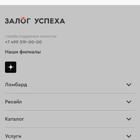
служба поддержки клиентов:
+7 499 519-00-00
Наши филиалы
Ломбард
Взять займ
Ресейл
Прайс-лист
Главная
Каталог
Тарифы
Продать
Все изделия
Скупка
Услуги
Купить