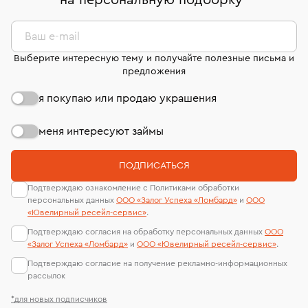
на персональную подборку
*
дней на возврат. Детальные условия возврата
сертификаты МГУ и других геммологических
комиссионных украшений и часов смотрите на
лабораторий
странице
«Возврат украшений»
.
Ваш e-mail
Выберите интересную тему и получайте полезные письма и
предложения
я покупаю или продаю украшения
меня интересуют займы
ПОДПИСАТЬСЯ
Подтверждаю ознакомление с Политиками обработки
персональных данных
ООО «Залог Успеха «Ломбард»
и
ООО
«Ювелирный ресейл-сервиc»
.
Подтверждаю согласия на обработку персональных данных
ООО
«Залог Успеха «Ломбард»
и
ООО «Ювелирный ресейл-сервиc»
.
Подтверждаю согласие на получение рекламно-информационных
рассылок
*для новых подписчиков