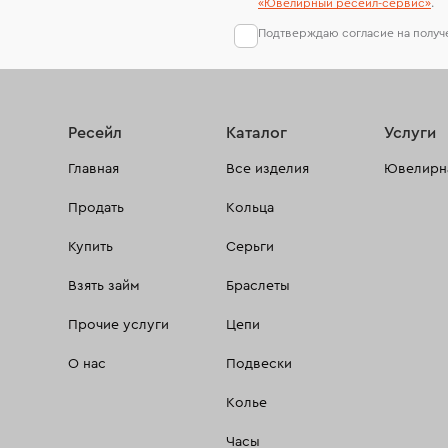
«Ювелирный ресейл-сервиc»
.
Подтверждаю согласие на полу
Ресейл
Каталог
Услуги
Главная
Все изделия
Ювелирна
Продать
Кольца
Купить
Серьги
Взять займ
Браслеты
Прочие услуги
Цепи
О нас
Подвески
Колье
Часы