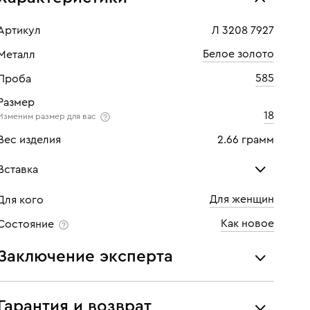
Артикул
Л 3208 7927
Белое золото
Металл
585
Проба
Размер
18
Изменим размер для вас
Вес изделия
2.66 грамм
Вставка
Для женщин
Для кого
Бриллиант
Как новое
Состояние
Количество
1 шт
Заключение эксперта
Каратность
0,23
Все украшения проходят экспертизу подлинности и
Огранка
Круглая
соответствия характеристикам ювелирных изделий,
Гарантия и возврат