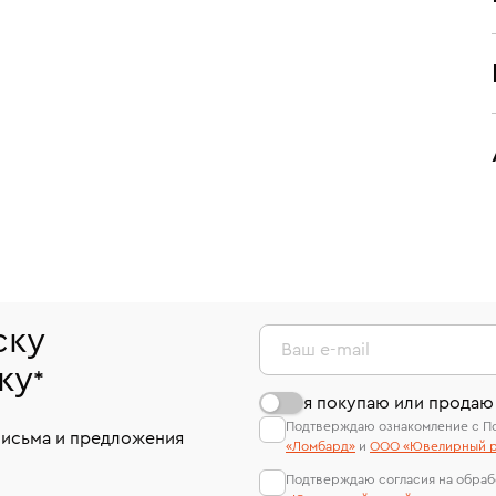
ску
Ваш e-mail
ку
*
я покупаю или продаю
Подтверждаю ознакомление с П
письма и предложения
«Ломбард»
и
ООО «Ювелирный р
Подтверждаю согласия на обраб