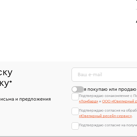
ску
Ваш e-mail
ку
*
я покупаю или продаю
Подтверждаю ознакомление с П
письма и предложения
«Ломбард»
и
ООО «Ювелирный р
Подтверждаю согласия на обраб
«Ювелирный ресейл-сервиc»
.
Подтверждаю согласие на полу