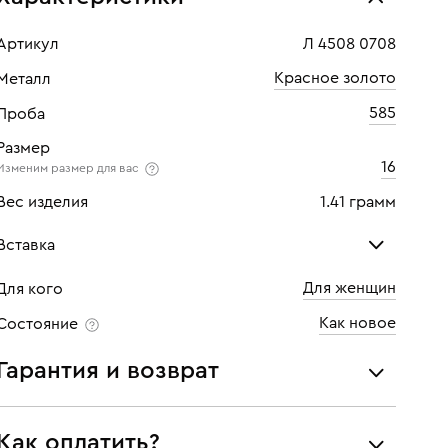
Артикул
Л 4508 0708
Красное золото
Металл
585
Проба
Размер
16
Изменим размер для вас
Вес изделия
1.41 грамм
Вставка
Для женщин
Для кого
Бриллиант
Как новое
Состояние
Количество
1 шт
Гарантия и возврат
Каратность
0,07
Мы предоставляем следующие гарантии:
Огранка
Круглая
Как оплатить?