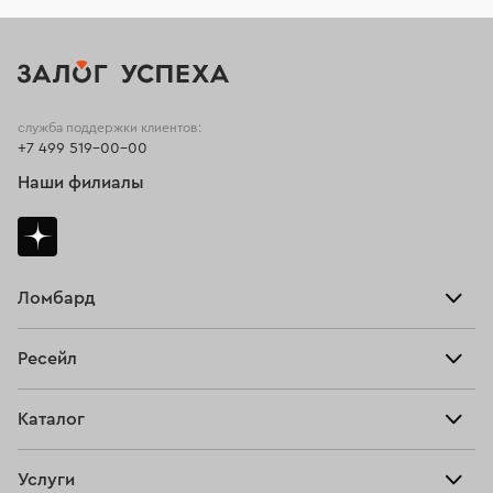
служба поддержки клиентов:
+7 499 519-00-00
Наши филиалы
Ломбард
Взять займ
Ресейл
Прайс-лист
Главная
Каталог
Тарифы
Продать
Все изделия
Скупка
Услуги
Купить