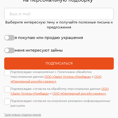
на персональную подборку
*
дней на возврат. Детальные условия возврата
сертификаты МГУ и других геммологических
комиссионных украшений и часов смотрите на
лабораторий
странице
«Возврат украшений»
.
Ваш e-mail
Выберите интересную тему и получайте полезные письма и
предложения
я покупаю или продаю украшения
меня интересуют займы
ПОДПИСАТЬСЯ
Подтверждаю ознакомление с Политиками обработки
персональных данных
ООО «Залог Успеха «Ломбард»
и
ООО
«Ювелирный ресейл-сервиc»
.
Подтверждаю согласия на обработку персональных данных
ООО
«Залог Успеха «Ломбард»
и
ООО «Ювелирный ресейл-сервиc»
.
Подтверждаю согласие на получение рекламно-информационных
рассылок
*для новых подписчиков