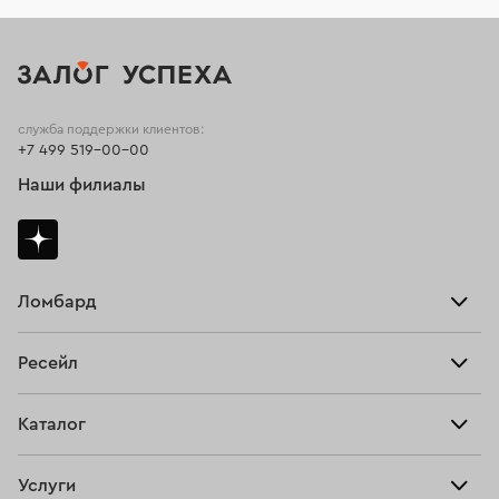
служба поддержки клиентов:
+7 499 519-00-00
Наши филиалы
Ломбард
Взять займ
Ресейл
Прайс-лист
Главная
Каталог
Тарифы
Продать
Все изделия
Скупка
Услуги
Купить