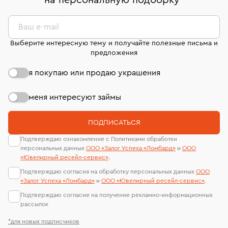
на персональную подборку
*
дней на возврат. Детальные условия возврата
сертификаты МГУ и других геммологических
комиссионных украшений и часов смотрите на
лабораторий
странице
«Возврат украшений»
.
Ваш e-mail
Выберите интересную тему и получайте полезные письма и
предложения
я покупаю или продаю украшения
меня интересуют займы
ПОДПИСАТЬСЯ
Подтверждаю ознакомление с Политиками обработки
персональных данных
ООО «Залог Успеха «Ломбард»
и
ООО
«Ювелирный ресейл-сервиc»
.
Подтверждаю согласия на обработку персональных данных
ООО
«Залог Успеха «Ломбард»
и
ООО «Ювелирный ресейл-сервиc»
.
Подтверждаю согласие на получение рекламно-информационных
рассылок
*для новых подписчиков