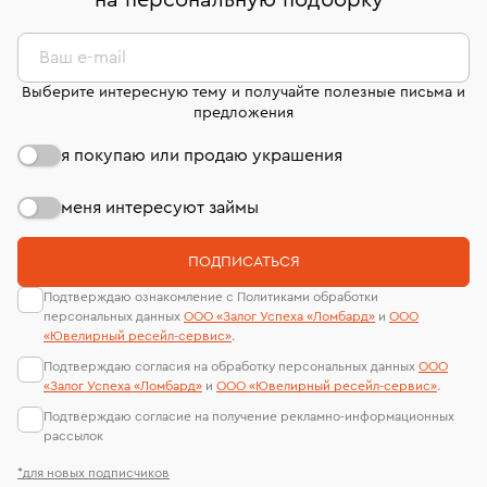
на персональную подборку
*
дней на возврат. Детальные условия возврата
сертификаты МГУ и других геммологических
комиссионных украшений и часов смотрите на
лабораторий
странице
«Возврат украшений»
.
Ваш e-mail
Выберите интересную тему и получайте полезные письма и
предложения
я покупаю или продаю украшения
меня интересуют займы
ПОДПИСАТЬСЯ
Подтверждаю ознакомление с Политиками обработки
персональных данных
ООО «Залог Успеха «Ломбард»
и
ООО
«Ювелирный ресейл-сервиc»
.
Подтверждаю согласия на обработку персональных данных
ООО
«Залог Успеха «Ломбард»
и
ООО «Ювелирный ресейл-сервиc»
.
Подтверждаю согласие на получение рекламно-информационных
рассылок
*для новых подписчиков