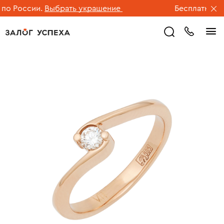
о России.
Выбрать украшение
Бесплатная дос