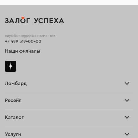
служба поддержки клиентов:
+7 499 519-00-00
Наши филиалы
Ломбард
Взять займ
Ресейл
Прайс-лист
Главная
Каталог
Тарифы
Продать
Все изделия
Скупка
Услуги
Купить