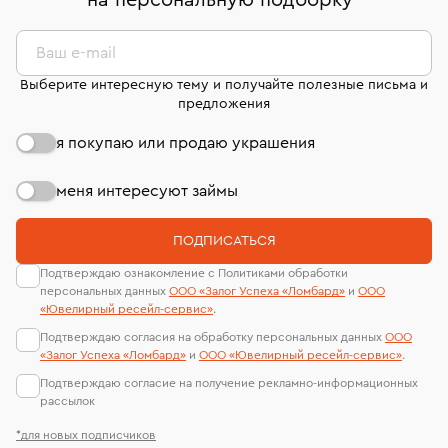
на персональную подборку
*
дней на возврат. Детальные условия возврата
сертификаты МГУ и других геммологических
комиссионных украшений и часов смотрите на
лабораторий
странице
«Возврат украшений»
.
Ваш e-mail
Выберите интересную тему и получайте полезные письма и
предложения
я покупаю или продаю украшения
меня интересуют займы
ПОДПИСАТЬСЯ
Подтверждаю ознакомление с Политиками обработки
персональных данных
ООО «Залог Успеха «Ломбард»
и
ООО
«Ювелирный ресейл-сервиc»
.
Подтверждаю согласия на обработку персональных данных
ООО
«Залог Успеха «Ломбард»
и
ООО «Ювелирный ресейл-сервиc»
.
Подтверждаю согласие на получение рекламно-информационных
рассылок
*для новых подписчиков