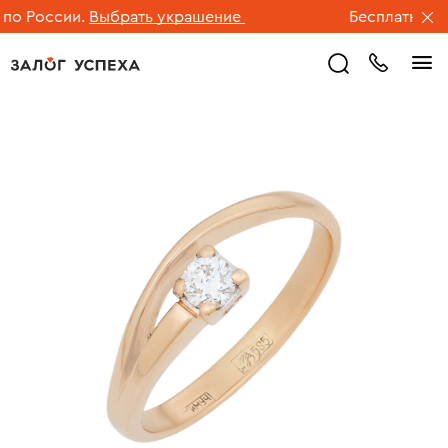
о России.
Выбрать украшение
Бесплатная дос