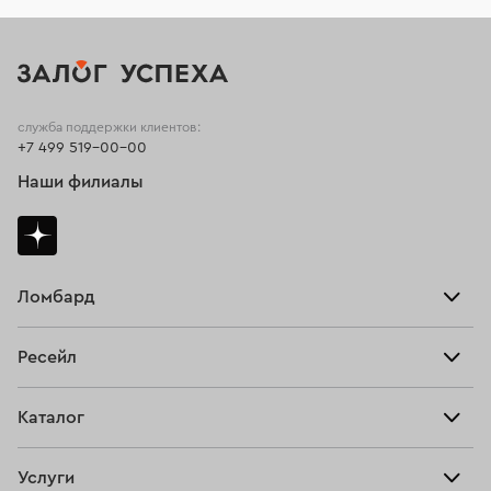
служба поддержки клиентов:
+7 499 519-00-00
Наши филиалы
Ломбард
Взять займ
Ресейл
Прайс-лист
Главная
Каталог
Тарифы
Продать
Все изделия
Скупка
Услуги
Купить