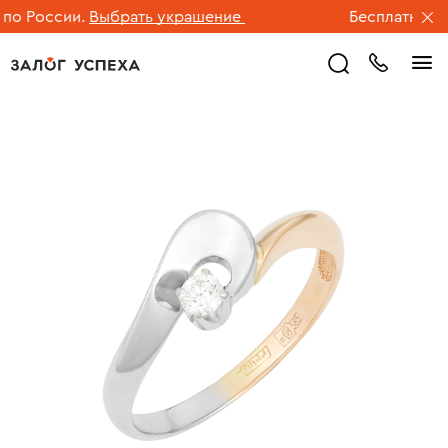
 России.
Выбрать украшение
Бесплатная дос