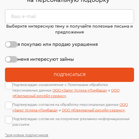
на персональную подборку
*
дней на возврат. Детальные условия возврата
сертификаты МГУ и других геммологических
комиссионных украшений и часов смотрите на
лабораторий
странице
«Возврат украшений»
.
Ваш e-mail
Выберите интересную тему и получайте полезные письма и
предложения
я покупаю или продаю украшения
меня интересуют займы
ПОДПИСАТЬСЯ
Подтверждаю ознакомление с Политиками обработки
персональных данных
ООО «Залог Успеха «Ломбард»
и
ООО
«Ювелирный ресейл-сервиc»
.
Подтверждаю согласия на обработку персональных данных
ООО
«Залог Успеха «Ломбард»
и
ООО «Ювелирный ресейл-сервиc»
.
Подтверждаю согласие на получение рекламно-информационных
рассылок
*для новых подписчиков