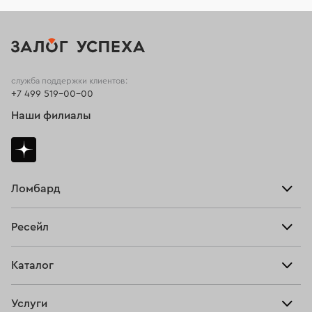
служба поддержки клиентов:
+7 499 519-00-00
Наши филиалы
Ломбард
Взять займ
Ресейл
Прайс-лист
Главная
Каталог
Тарифы
Продать
Все изделия
Скупка
Услуги
Купить