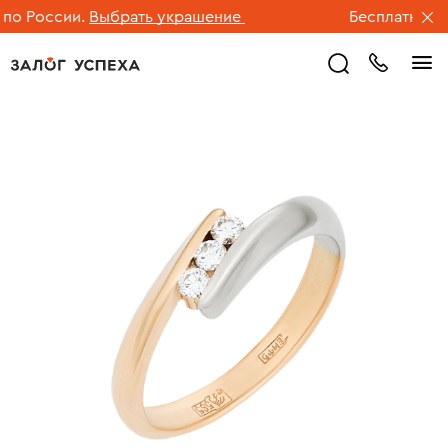
о России.
Выбрать украшение
Бесплатная дос