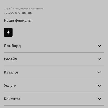
служба поддержки клиентов:
+7 499 519-00-00
Наши филиалы
Ломбард
Взять займ
Ресейл
Прайс-лист
Главная
Каталог
Тарифы
Продать
Все изделия
Скупка
Услуги
Купить
Кольца
Ювелирная мастерская
Взять займ
Клиентам
Серьги
Прочие услуги
Оплатить проценты