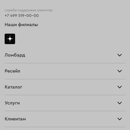
служба поддержки клиентов:
+7 499 519-00-00
Наши филиалы
Ломбард
Взять займ
Ресейл
Прайс-лист
Главная
Каталог
Тарифы
Продать
Все изделия
Скупка
Услуги
Купить
Кольца
Ювелирная мастерская
Взять займ
Клиентам
Серьги
Прочие услуги
Оплатить проценты