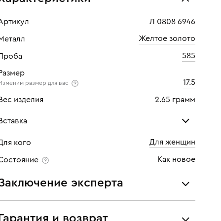
Артикул
Л 0808 6946
Желтое золото
Металл
585
Проба
Размер
17.5
Изменим размер для вас
Вес изделия
2.65 грамм
Вставка
Для женщин
Для кого
Бриллиант
Как новое
Состояние
Количество
9 шт
Заключение эксперта
Каратность
0,36
Все украшения проходят экспертизу подлинности и
Огранка
Круглая
соответствия характеристикам ювелирных изделий,
Гарантия и возврат