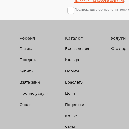
«Ювелирный ресейл-сервиc»
.
Подтверждаю согласие на полу
Ресейл
Каталог
Услуги
Главная
Все изделия
Ювелирна
Продать
Кольца
Купить
Серьги
Взять займ
Браслеты
Прочие услуги
Цепи
О нас
Подвески
Колье
Часы