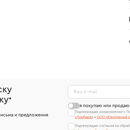
ску
Ваш e-mail
ку
*
я покупаю или продаю
Подтверждаю ознакомление с П
письма и предложения
«Ломбард»
и
ООО «Ювелирный р
Подтверждаю согласия на обраб