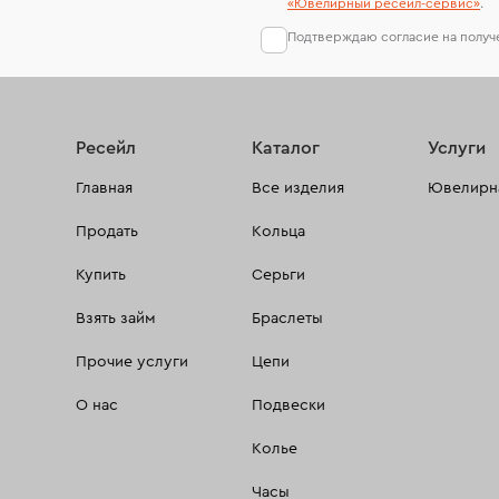
«Ювелирный ресейл-сервиc»
.
Подтверждаю согласие на полу
Ресейл
Каталог
Услуги
Главная
Все изделия
Ювелирна
Продать
Кольца
Купить
Серьги
Взять займ
Браслеты
Прочие услуги
Цепи
О нас
Подвески
Колье
Часы