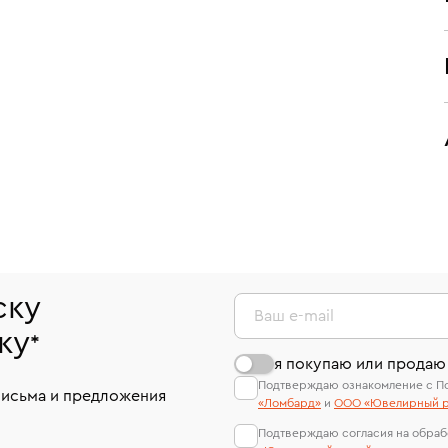
ску
Ваш e-mail
ку
*
я покупаю или продаю
Подтверждаю ознакомление с П
письма и предложения
«Ломбард»
и
ООО «Ювелирный р
Подтверждаю согласия на обраб