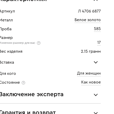
Артикул
Л 4706 6877
Белое золото
Металл
585
Проба
Размер
17
Изменим размер для вас
Вес изделия
2.15 грамм
Вставка
Для женщин
Для кого
Бриллиант
Бри
Как новое
Состояние
Количество
1 шт
Кол
Заключение эксперта
Каратность
0,06
Кара
Все украшения проходят экспертизу подлинности и
Огранка
Круглая
Огр
соответствия характеристикам ювелирных изделий,
Гарантия и возврат