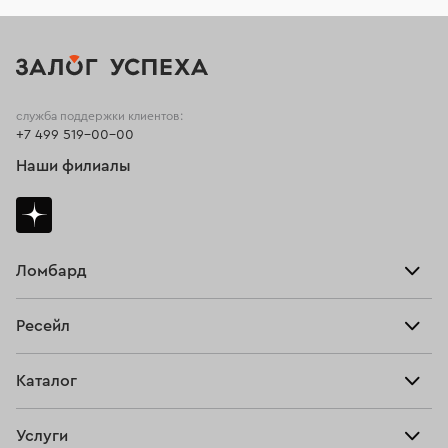
служба поддержки клиентов:
+7 499 519-00-00
Наши филиалы
Ломбард
Взять займ
Ресейл
Прайс-лист
Главная
Каталог
Тарифы
Продать
Все изделия
Скупка
Услуги
Купить