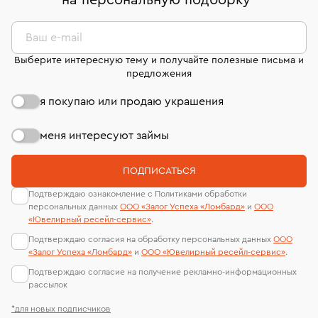
на персональную подборку
*
дней на возврат. Детальные условия возврата
сертификаты МГУ и других геммологических
комиссионных украшений и часов смотрите на
лабораторий
странице
«Возврат украшений»
.
Ваш e-mail
Выберите интересную тему и получайте полезные письма и
предложения
я покупаю или продаю украшения
меня интересуют займы
ПОДПИСАТЬСЯ
Подтверждаю ознакомление с Политиками обработки
персональных данных
ООО «Залог Успеха «Ломбард»
и
ООО
«Ювелирный ресейл-сервиc»
.
Подтверждаю согласия на обработку персональных данных
ООО
«Залог Успеха «Ломбард»
и
ООО «Ювелирный ресейл-сервиc»
.
Подтверждаю согласие на получение рекламно-информационных
рассылок
*для новых подписчиков