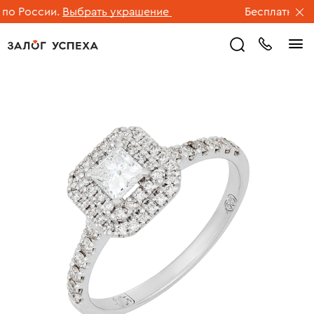
о России.
Выбрать украшение
Бесплатная дос