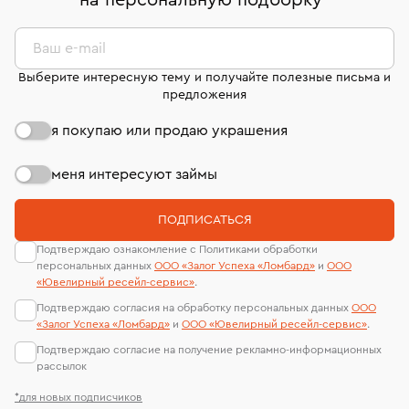
на персональную подборку
*
дней на возврат. Детальные условия возврата
сертификаты МГУ и других геммологических
комиссионных украшений и часов смотрите на
лабораторий
странице
«Возврат украшений»
.
Ваш e-mail
Выберите интересную тему и получайте полезные письма и
предложения
я покупаю или продаю украшения
меня интересуют займы
ПОДПИСАТЬСЯ
Подтверждаю ознакомление с Политиками обработки
персональных данных
ООО «Залог Успеха «Ломбард»
и
ООО
«Ювелирный ресейл-сервиc»
.
Подтверждаю согласия на обработку персональных данных
ООО
«Залог Успеха «Ломбард»
и
ООО «Ювелирный ресейл-сервиc»
.
Подтверждаю согласие на получение рекламно-информационных
рассылок
*для новых подписчиков