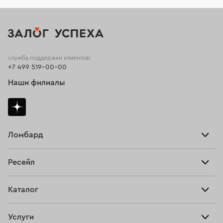
служба поддержки клиентов:
+7 499 519-00-00
Наши филиалы
Ломбард
Взять займ
Ресейл
Прайс-лист
Главная
Каталог
Тарифы
Продать
Все изделия
Скупка
Услуги
Купить