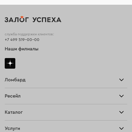
служба поддержки клиентов:
+7 499 519-00-00
Наши филиалы
Ломбард
Взять займ
Ресейл
Прайс-лист
Главная
Каталог
Тарифы
Продать
Все изделия
Скупка
Услуги
Купить