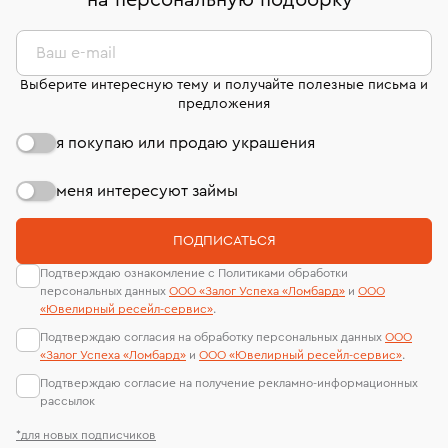
на персональную подборку
*
дней на возврат. Детальные условия возврата
сертификаты МГУ и других геммологических
комиссионных украшений и часов смотрите на
лабораторий
странице
«Возврат украшений»
.
Ваш e-mail
Выберите интересную тему и получайте полезные письма и
предложения
я покупаю или продаю украшения
меня интересуют займы
ПОДПИСАТЬСЯ
Подтверждаю ознакомление с Политиками обработки
персональных данных
ООО «Залог Успеха «Ломбард»
и
ООО
«Ювелирный ресейл-сервиc»
.
Подтверждаю согласия на обработку персональных данных
ООО
«Залог Успеха «Ломбард»
и
ООО «Ювелирный ресейл-сервиc»
.
Подтверждаю согласие на получение рекламно-информационных
рассылок
*для новых подписчиков