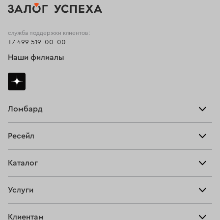
служба поддержки клиентов:
+7 499 519-00-00
Наши филиалы
Ломбард
Взять займ
Ресейл
Прайс-лист
Главная
Каталог
Тарифы
Продать
Все изделия
Скупка
Услуги
Купить
Кольца
Ювелирная мастерская
Взять займ
Клиентам
Серьги