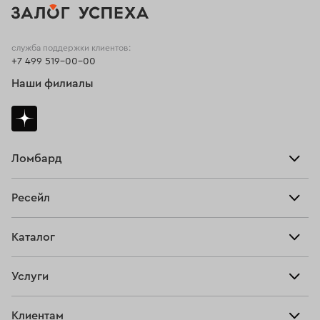
служба поддержки клиентов:
+7 499 519-00-00
Наши филиалы
Ломбард
Взять займ
Ресейл
Прайс-лист
Главная
Каталог
Тарифы
Продать
Все изделия
Скупка
Услуги
Купить
Кольца
Ювелирная мастерская
Взять займ
Клиентам
Серьги