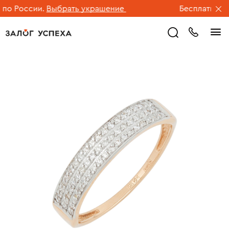
о России.
Выбрать украшение
Бесплатная до