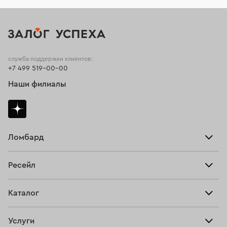
служба поддержки клиентов:
+7 499 519-00-00
Наши филиалы
Ломбард
Взять займ
Ресейл
Прайс-лист
Главная
Каталог
Тарифы
Продать
Все изделия
Скупка
Услуги
Купить