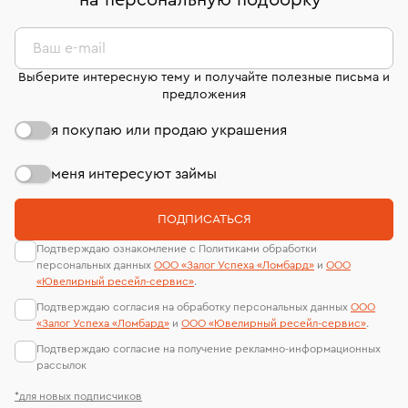
на персональную подборку
*
дней на возврат. Детальные условия возврата
сертификаты МГУ и других геммологических
комиссионных украшений и часов смотрите на
лабораторий
странице
«Возврат украшений»
.
Ваш e-mail
Выберите интересную тему и получайте полезные письма и
предложения
я покупаю или продаю украшения
меня интересуют займы
ПОДПИСАТЬСЯ
Подтверждаю ознакомление с Политиками обработки
персональных данных
ООО «Залог Успеха «Ломбард»
и
ООО
«Ювелирный ресейл-сервиc»
.
Подтверждаю согласия на обработку персональных данных
ООО
«Залог Успеха «Ломбард»
и
ООО «Ювелирный ресейл-сервиc»
.
Подтверждаю согласие на получение рекламно-информационных
рассылок
*для новых подписчиков