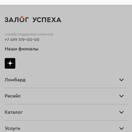
служба поддержки клиентов:
+7 499 519-00-00
Наши филиалы
Ломбард
Взять займ
Ресейл
Прайс-лист
Главная
Каталог
Тарифы
Продать
Все изделия
Скупка
Услуги
Купить