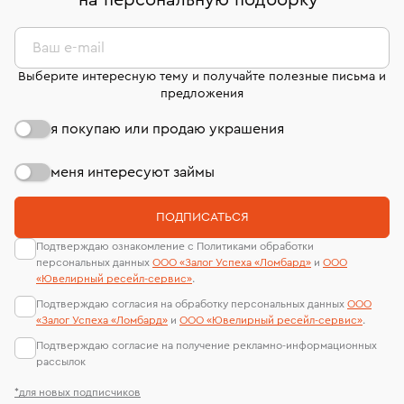
на персональную подборку
*
дней на возврат. Детальные условия возврата
сертификаты МГУ и других геммологических
комиссионных украшений и часов смотрите на
лабораторий
странице
«Возврат украшений»
.
Ваш e-mail
Выберите интересную тему и получайте полезные письма и
предложения
я покупаю или продаю украшения
меня интересуют займы
ПОДПИСАТЬСЯ
Подтверждаю ознакомление с Политиками обработки
персональных данных
ООО «Залог Успеха «Ломбард»
и
ООО
«Ювелирный ресейл-сервиc»
.
Подтверждаю согласия на обработку персональных данных
ООО
«Залог Успеха «Ломбард»
и
ООО «Ювелирный ресейл-сервиc»
.
Подтверждаю согласие на получение рекламно-информационных
рассылок
*для новых подписчиков