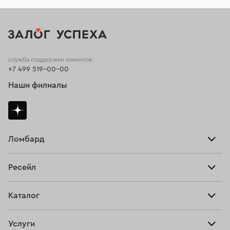
служба поддержки клиентов:
+7 499 519-00-00
Наши филиалы
Ломбард
Взять займ
Ресейл
Прайс-лист
Главная
Каталог
Тарифы
Продать
Все изделия
Скупка
Услуги
Купить