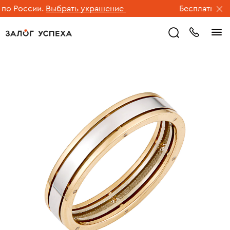
о России.
Выбрать украшение
Бесплатная дос