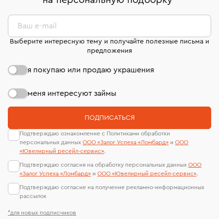
на персональную подборку
*
дней на возврат. Детальные условия возврата
сертификаты МГУ и других геммологических
комиссионных украшений и часов смотрите на
лабораторий
странице
«Возврат украшений»
.
Ваш e-mail
Выберите интересную тему и получайте полезные письма и
предложения
я покупаю или продаю украшения
меня интересуют займы
ПОДПИСАТЬСЯ
Подтверждаю ознакомление с Политиками обработки
персональных данных
ООО «Залог Успеха «Ломбард»
и
ООО
«Ювелирный ресейл-сервиc»
.
Подтверждаю согласия на обработку персональных данных
ООО
«Залог Успеха «Ломбард»
и
ООО «Ювелирный ресейл-сервиc»
.
Подтверждаю согласие на получение рекламно-информационных
рассылок
*для новых подписчиков