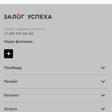
служба поддержки клиентов:
+7 499 519-00-00
Наши филиалы
Ломбард
Взять займ
Ресейл
Прайс-лист
Главная
Каталог
Тарифы
Продать
Все изделия
Скупка
Услуги
Купить