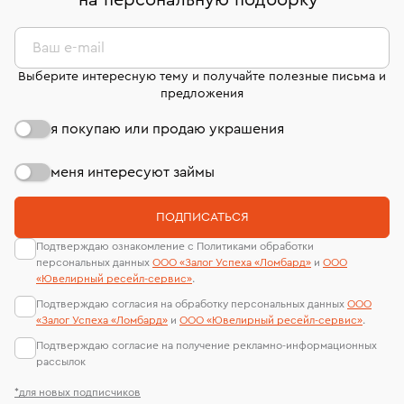
на персональную подборку
*
дней на возврат. Детальные условия возврата
сертификаты МГУ и других геммологических
комиссионных украшений и часов смотрите на
лабораторий
странице
«Возврат украшений»
.
Ваш e-mail
Выберите интересную тему и получайте полезные письма и
предложения
я покупаю или продаю украшения
меня интересуют займы
ПОДПИСАТЬСЯ
Подтверждаю ознакомление с Политиками обработки
персональных данных
ООО «Залог Успеха «Ломбард»
и
ООО
«Ювелирный ресейл-сервиc»
.
Подтверждаю согласия на обработку персональных данных
ООО
«Залог Успеха «Ломбард»
и
ООО «Ювелирный ресейл-сервиc»
.
Подтверждаю согласие на получение рекламно-информационных
рассылок
*для новых подписчиков