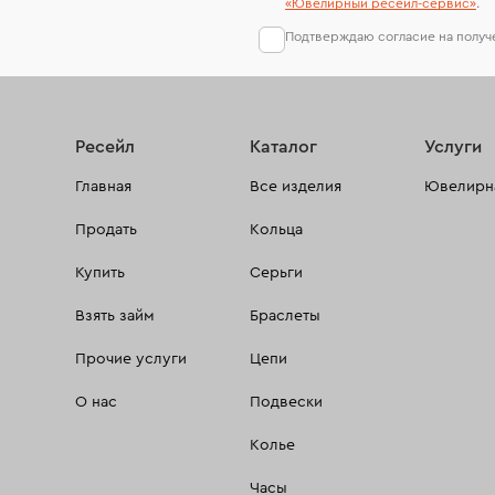
«Ювелирный ресейл-сервиc»
.
Подтверждаю согласие на полу
Ресейл
Каталог
Услуги
Главная
Все изделия
Ювелирна
Продать
Кольца
Купить
Серьги
Взять займ
Браслеты
Прочие услуги
Цепи
О нас
Подвески
Колье
Часы