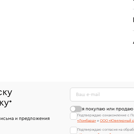
ску
Ваш e-mail
ку
*
я покупаю или продаю
Подтверждаю ознакомление с П
письма и предложения
«Ломбард»
и
ООО «Ювелирный р
Подтверждаю согласия на обраб