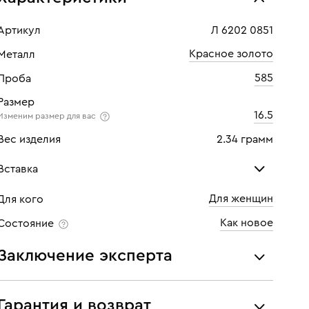
Артикул
Л 6202 0851
Красное золото
Металл
585
Проба
Размер
16.5
Изменим размер для вас
Вес изделия
2.34 грамм
Вставка
Для женщин
Для кого
Бриллиант
Бри
Как новое
Состояние
Количество
1 шт
Кол
Заключение эксперта
Каратность
0,06
Кара
Все украшения проходят экспертизу подлинности и
Огранка
Круглая
Огр
соответствия характеристикам ювелирных изделий,
Гарантия и возврат