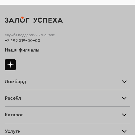
служба поддержки клиентов:
+7 499 519-00-00
Наши филиалы
Ломбард
Взять займ
Ресейл
Прайс-лист
Главная
Каталог
Тарифы
Продать
Все изделия
Скупка
Услуги
Купить