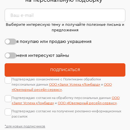
на персональную подборку
*
дней на возврат. Детальные условия возврата
сертификаты МГУ и других геммологических
комиссионных украшений и часов смотрите на
лабораторий
странице
«Возврат украшений»
.
Ваш e-mail
Выберите интересную тему и получайте полезные письма и
предложения
я покупаю или продаю украшения
меня интересуют займы
ПОДПИСАТЬСЯ
Подтверждаю ознакомление с Политиками обработки
персональных данных
ООО «Залог Успеха «Ломбард»
и
ООО
«Ювелирный ресейл-сервиc»
.
Подтверждаю согласия на обработку персональных данных
ООО
«Залог Успеха «Ломбард»
и
ООО «Ювелирный ресейл-сервиc»
.
Подтверждаю согласие на получение рекламно-информационных
рассылок
*для новых подписчиков