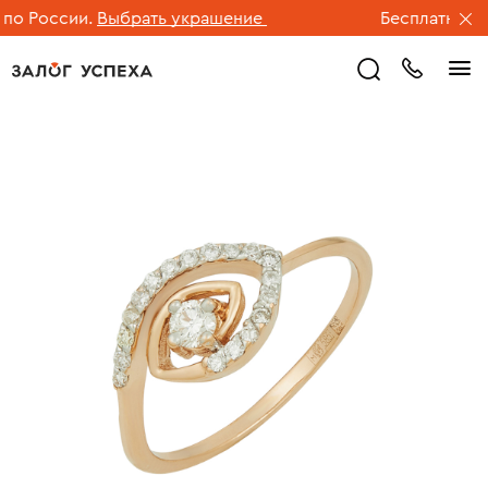
о России.
Выбрать украшение
Бесплатная дос