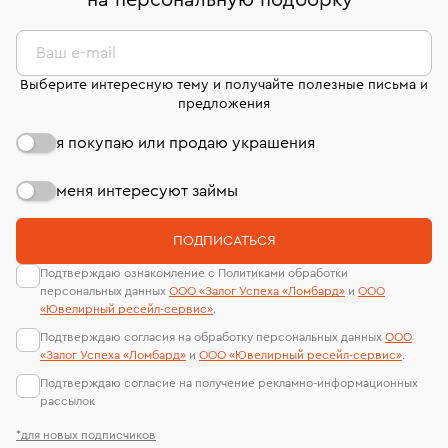
на персональную подборку
*
дней на возврат. Детальные условия возврата
сертификаты МГУ и других геммологических
комиссионных украшений и часов смотрите на
лабораторий
странице
«Возврат украшений»
.
Ваш e-mail
Выберите интересную тему и получайте полезные письма и
предложения
я покупаю или продаю украшения
меня интересуют займы
ПОДПИСАТЬСЯ
Подтверждаю ознакомление с Политиками обработки
персональных данных
ООО «Залог Успеха «Ломбард»
и
ООО
«Ювелирный ресейл-сервиc»
.
Подтверждаю согласия на обработку персональных данных
ООО
«Залог Успеха «Ломбард»
и
ООО «Ювелирный ресейл-сервиc»
.
Подтверждаю согласие на получение рекламно-информационных
рассылок
*для новых подписчиков