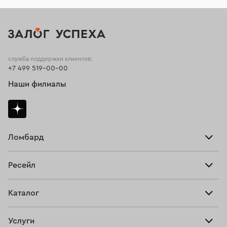
служба поддержки клиентов:
+7 499 519-00-00
Наши филиалы
Ломбард
Взять займ
Ресейл
Прайс-лист
Главная
Каталог
Тарифы
Продать
Все изделия
Скупка
Услуги
Купить