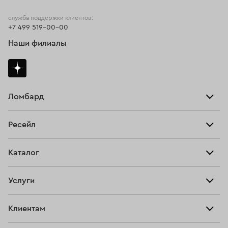
служба поддержки клиентов:
+7 499 519-00-00
Наши филиалы
Ломбард
Взять займ
Ресейл
Прайс-лист
Главная
Каталог
Тарифы
Продать
Все изделия
Скупка
Услуги
Купить
Кольца
Ювелирная мастерская
Взять займ
Клиентам
Серьги
Прочие услуги
Оплатить проценты