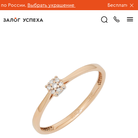
о России.
Выбрать украшение
Бесплатная дос