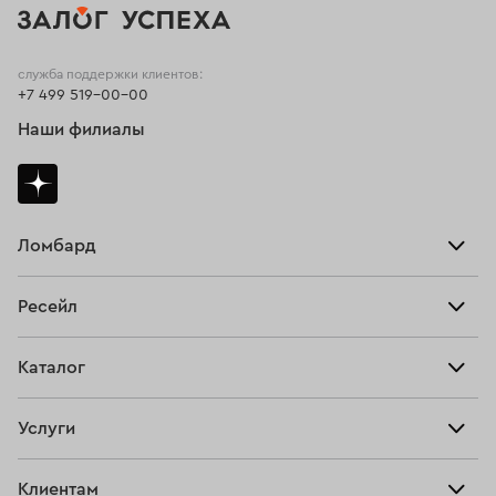
служба поддержки клиентов:
+7 499 519-00-00
Наши филиалы
Ломбард
Взять займ
Ресейл
Прайс-лист
Главная
Каталог
Тарифы
Продать
Все изделия
Скупка
Услуги
Купить
Кольца
Ювелирная мастерская
Взять займ
Клиентам
Серьги