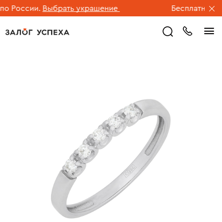
 России.
Выбрать украшение
Бесплатная дос