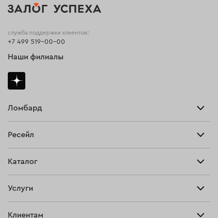
служба поддержки клиентов:
+7 499 519-00-00
Наши филиалы
Ломбард
Взять займ
Ресейл
Прайс-лист
Главная
Каталог
Тарифы
Продать
Все изделия
Скупка
Услуги
Купить
Кольца
Ювелирная мастерская
Взять займ
Клиентам
Серьги