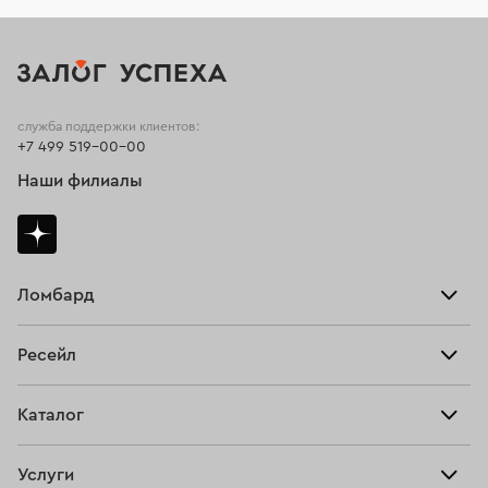
служба поддержки клиентов:
+7 499 519-00-00
Наши филиалы
Ломбард
Взять займ
Ресейл
Прайс-лист
Главная
Каталог
Тарифы
Продать
Все изделия
Скупка
Услуги
Купить