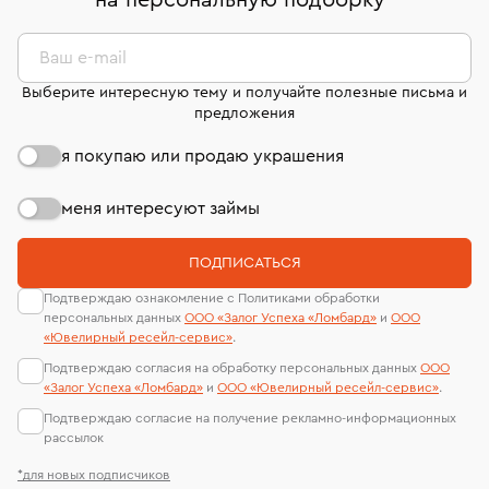
на персональную подборку
*
дней на возврат. Детальные условия возврата
сертификаты МГУ и других геммологических
комиссионных украшений и часов смотрите на
лабораторий
странице
«Возврат украшений»
.
Ваш e-mail
Выберите интересную тему и получайте полезные письма и
предложения
я покупаю или продаю украшения
меня интересуют займы
ПОДПИСАТЬСЯ
Подтверждаю ознакомление с Политиками обработки
персональных данных
ООО «Залог Успеха «Ломбард»
и
ООО
«Ювелирный ресейл-сервиc»
.
Подтверждаю согласия на обработку персональных данных
ООО
«Залог Успеха «Ломбард»
и
ООО «Ювелирный ресейл-сервиc»
.
Подтверждаю согласие на получение рекламно-информационных
рассылок
*для новых подписчиков