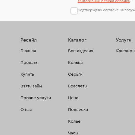
«Ювелирный ресейл-сервиc»
.
Подтверждаю согласие на полу
Ресейл
Каталог
Услуги
Главная
Все изделия
Ювелирна
Продать
Кольца
Купить
Серьги
Взять займ
Браслеты
Прочие услуги
Цепи
О нас
Подвески
Колье
Часы