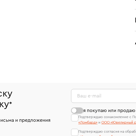
ску
Ваш e-mail
ку
*
я покупаю или продаю
Подтверждаю ознакомление с П
письма и предложения
«Ломбард»
и
ООО «Ювелирный р
Подтверждаю согласия на обраб