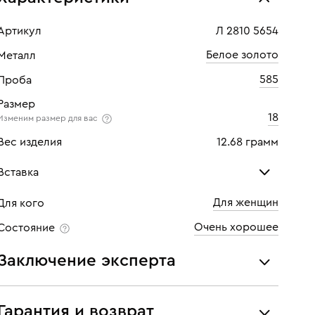
Артикул
Л 2810 5654
Белое золото
Металл
585
Проба
Размер
18
Изменим размер для вас
Вес изделия
12.68 грамм
Вставка
Для женщин
Для кого
Бриллиант
Бри
Очень хорошее
Состояние
Количество
82 шт
Кол
Заключение эксперта
Каратность
0,82
Кара
Все украшения проходят экспертизу подлинности и
Огранка
Круглая
Огр
соответствия характеристикам ювелирных изделий,
Гарантия и возврат